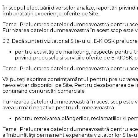
În scopul efectuării diverselor analize, raportări privin
îmbunătățiri experienței oferite pe Site.
Temei: Prelucrarea datelor dumneavoastră pentru acest 
Furnizarea datelor dumneavoastră în acest scop este v
3.2. Dacă sunteți vizitator al Site-ului, E-KIOSK prelu
pentru activități de marketing, respectiv pentru t
privind produsele și serviciile oferite de E-KIOSK, p
Temei: Prelucrarea datelor dumneavoastră pentru acest
Vă puteți exprima consimțământul pentru prelucrarea d
newsletter disponibil pe Site. Pentru dezabonarea de la 
conținând comunicări comerciale.
Furnizarea datelor dumneavoastră în acest scop este v
avea urmări negative pentru dumneavoastră.
pentru rezolvarea plângerilor, reclamațiilor și pen
Temei: Prelucrarea datelor dumneavoastră pentru acest 
a îmbunătății permanent experiența vizitatorilor Site-ului