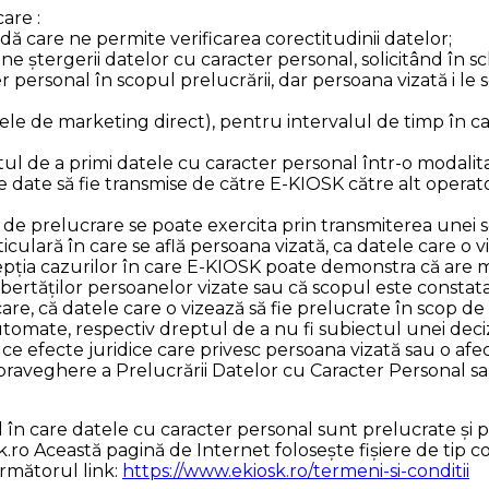
are :
ă care ne permite verificarea corectitudinii datelor;
e ștergerii datelor cu caracter personal, solicitând în schi
personal în scopul prelucrării, dar persoana vizată i le 
cele de marketing direct), pentru intervalul de timp în ca
ptul de a primi datele cu caracter personal într-o modalita
te date să fie transmise de către E-KIOSK către alt operat
le de prelucrare se poate exercita prin transmiterea unei so
culară în care se află persoana vizată, ca datele care o vi
pția cazurilor în care E-KIOSK poate demonstra că are mot
libertăților persoanelor vizate sau că scopul este constat
icare, că datele care o vizează să fie prelucrate în scop d
utomate, respectiv dreptul de a nu fi subiectul unei deci
ce efecte juridice care privesc persoana vizată sau o afe
upraveghere a Prelucrării Datelor cu Caracter Personal s
 în care datele cu caracter personal sunt prelucrate și 
.ro Această pagină de Internet folosește fișiere de tip c
următorul link:
https://www.ekiosk.ro/termeni-si-conditii