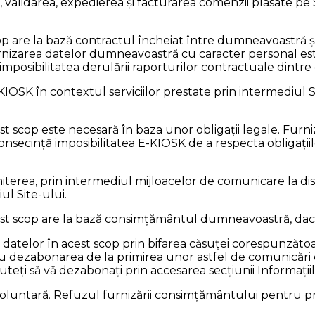
validarea, expedierea şi facturarea comenzii plasate pe 
 are la bază contractul încheiat între dumneavoastră și
rnizarea datelor dumneavoastră cu caracter personal es
imposibilitatea derulării raporturilor contractuale dint
OSK în contextul serviciilor prestate prin intermediul Sit
 scop este necesară în baza unor obligații legale. Furn
secință imposibilitatea E-KIOSK de a respecta obligațiile l
iterea, prin intermediul mijloacelor de comunicare la di
ul Site-ului.
 scop are la bază consimțământul dumneavoastră, dacă a
telor în acest scop prin bifarea căsuței corespunzătoare
u dezabonarea de la primirea unor astfel de comunicări co
uteți să vă dezabonați prin accesarea secțiunii Informați
oluntară. Refuzul furnizării consimțământului pentru p