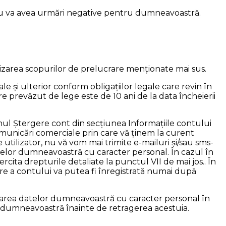
 nu va avea urmări negative pentru dumneavoastră.
izarea scopurilor de prelucrare menționate mai sus.
 și ulterior conform obligațiilor legale care revin în
e prevăzut de lege este de 10 ani de la data încheierii
tonul Ștergere cont din secțiunea Informațiile contului
unicări comerciale prin care vă ținem la curent
e utilizator, nu vă vom mai trimite e-mailuri și/sau sms-
telor dumneavoastră cu caracter personal. În cazul în
rcita drepturile detaliate la punctul VII de mai jos.. În
ere a contului va putea fi înregistrată numai după
rarea datelor dumneavoastră cu caracter personal în
e dumneavoastră înainte de retragerea acestuia.