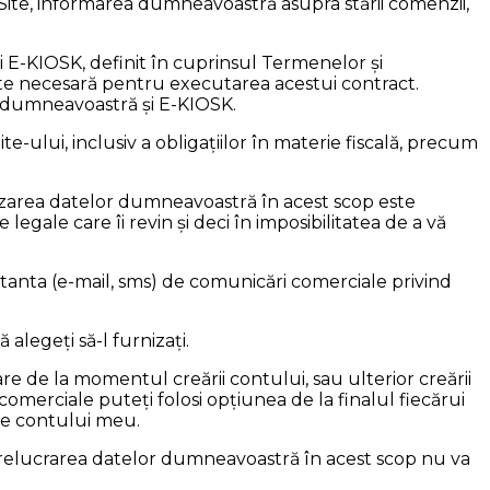
Site, informarea dumneavoastră asupra stării comenzii,
 E-KIOSK, definit în cuprinsul Termenelor și
te necesară pentru executarea acestui contract.
re dumneavoastră și E-KIOSK.
e-ului, inclusiv a obligațiilor în materie fiscală, precum
izarea datelor dumneavoastră în acest scop este
egale care îi revin și deci în imposibilitatea de a vă
stanta (e-mail, sms) de comunicări comerciale privind
legeți să-l furnizați.
 de la momentul creării contului, sau ulterior creării
merciale puteți folosi opțiunea de la finalul fiecărui
ile contului meu.
relucrarea datelor dumneavoastră în acest scop nu va