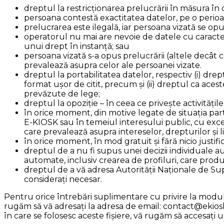
dreptul la restricționarea prelucrării în măsura în c
persoana contestă exactitatea datelor, pe o perioad
prelucrarea este ilegală, iar persoana vizată se opun
operatorul nu mai are nevoie de datele cu caracter 
unui drept în instanță; sau
persoana vizată s-a opus prelucrării (altele decât 
prevalează asupra celor ale persoanei vizate.
dreptul la portabilitatea datelor, respectiv (i) dre
format ușor de citit, precum și (ii) dreptul ca aces
prevăzute de lege;
dreptul la opoziție – în ceea ce privește activități
în orice moment, din motive legate de situația parti
E-KIOSK sau în temeiul interesului public, cu exce
care prevalează asupra intereselor, drepturilor și 
în orice moment, în mod gratuit și fără nicio justif
dreptul de a nu fi supus unei decizii individuale a
automate, inclusiv crearea de profiluri, care produ
dreptul de a vă adresa Autorității Naționale de S
considerați necesar.
Pentru orice întrebări suplimentare cu privire la modul
rugăm să vă adresați la adresa de email: contact@ekiosk
în care se folosesc aceste fișiere, vă rugăm să accesați 