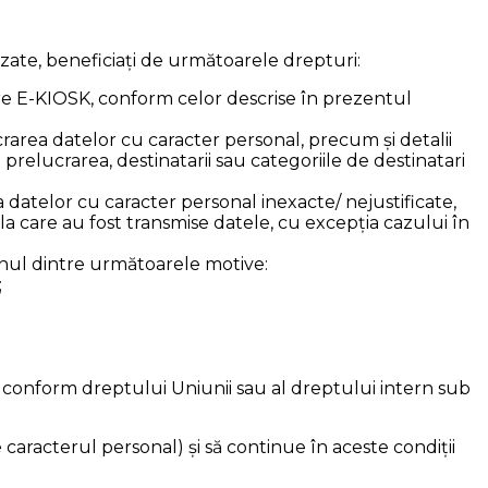
vizate, beneficiați de următoarele drepturi:
ătre E-KIOSK, conform celor descrise în prezentul
rarea datelor cu caracter personal, precum și detalii
prelucrarea, destinatarii sau categoriile de destinatari
 a datelor cu caracter personal inexacte/ nejustificate,
a care au fost transmise datele, cu excepția cazului în
ă unul dintre următoarele motive:
;
le conform dreptului Uniunii sau al dreptului intern sub
e caracterul personal) și să continue în aceste condiții