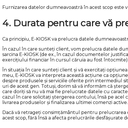
Furnizarea datelor dumneavoastră în acest scop este v
4. Durata pentru care vă pr
Ca principiu, E-KIOSK va prelucra datele dumneavoastră
În cazul în care sunteți client, vom prelucra datele dum
sarcina E-KIOSK (de ex., în cazul documentelor justific
exercițiului financiar în cursul căruia au fost întocmite)
În situația în care sunteți client și vă exercitați opțiu
meu, E-KIOSK va interpreta această acțiune ca opțiune
despre produsele și serviciile oferite prin intermediul si
uri de acest gen. Totuși, dorim să vă informăm că șter
care doriți să nu vă mai fie prelucrate datele cu caracte
cazul în care solicitați ștergerea contului, însă pe ace
livrarea produselor și finalizarea ultimei comenzi active.
Dacă vă retrageți consimțământul pentru prelucrarea 
acest scop, fără însă a afecta prelucrările desfășura