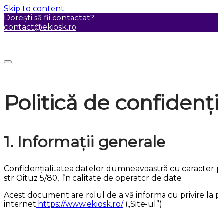
Skip to content
Dorești să fii contactat?
contact@ekiosk.ro
Politică de confidenți
1. Informații generale
Confidențialitatea datelor dumneavoastră cu caracter p
str Oituz 5/80, în calitate de operator de date.
Acest document are rolul de a vă informa cu privire la 
internet
https://www.ekiosk.ro/
(„Site-ul”)