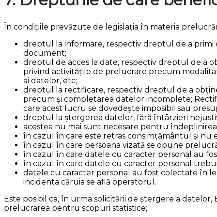
În condițiile prevăzute de legislația în materia prelucră
dreptul la informare, respectiv dreptul de a primi 
document;
dreptul de acces la date, respectiv dreptul de a o
privind activitățile de prelucrare precum modalitat
ai datelor, etc;
dreptul la rectificare, respectiv dreptul de a obțin
precum și completarea datelor incomplete; Rectific
care acest lucru se dovedește imposibil sau presu
dreptul la ștergerea datelor, fără întârzieri nejusti
acestea nu mai sunt necesare pentru îndeplinirea 
în cazul în care este retras consimțământul și nu e
în cazul în care persoana vizată se opune prelucrăr
în cazul în care datele cu caracter personal au fos
în cazul în care datele cu caracter personal trebui
datele cu caracter personal au fost colectate în le
incidenta căruia se află operatorul.
Este posibil ca, în urma solicitării de ștergere a datelo
prelucrarea pentru scopuri statistice;