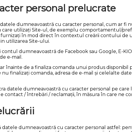
racter personal prelucrate
ucra datele dumneavoastră cu caracter personal, cum ar fi
 în care utilizați Site-ul, de exemplu comportamentul/pr
furnizați în mod direct în contextul creării contului de u
n utilizarea Site-ului.
izați contul dumneavoastră de Facebook sau Google, E-KI
 de e-mail.
doar înainte de a finaliza comanda unui produs disponibil 
 nu finalizați comanda, adresa de e-mail și celelalte date
lucra datele dumneavoastră cu caracter personal pe care le 
e contact / întrebări / reclamații, în măsura în care ne con
lucrării
ază datele dumneavoastră cu caracter personal astfel: pen