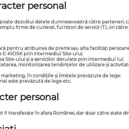
racter personal
poate dezvălui datele dumneavoastră către parteneri, căt
emplu firme de curierat, furnizori de servicii IT), ori căt
ră pentru atribuirea de premii sau alte facilități persoane
 E-KIOSK prin intermediul Site-ului;
ite-ului și a serviciilor derulate prin intermediul lui;
etarea, monitorizarea tendințelor de utilizare și activitate
rketing, în condițiile și limitele prevăzute de lege;
nal este prevăzută de lege etc.
acter personal
 fi transferate în afara României, dar doar către state 
iați