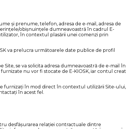
 nume şi prenume, telefon, adresa de e-mail, adresa de
eferințele/obișnuințele dumneavoastră în cadrul E-
tilizator, în contextul plasării unei comenzi prin
OSK va prelucra următoarele date publice de profil
pe Site, se va solicita adresa dumneavoastră de e-mail în
 furnizate nu vor fi stocate de E-KIOSK, iar contul creat
furnizați în mod direct în contextul utilizării Site-ului,
tactați în acest fel.
tru desfășurarea relației contractuale dintre