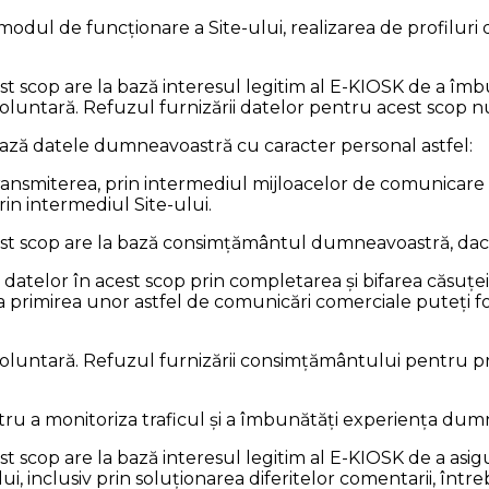
d modul de funcționare a Site-ului, realizarea de profilur
scop are la bază interesul legitim al E-KIOSK de a îmbu
oluntară. Refuzul furnizării datelor pentru acest scop
crează datele dumneavoastră cu caracter personal astfel:
ransmiterea, prin intermediul mijloacelor de comunicare l
rin intermediul Site-ului.
 scop are la bază consimțământul dumneavoastră, dacă a
atelor în acest scop prin completarea și bifarea căsuț
primirea unor astfel de comunicări comerciale puteți folo
oluntară. Refuzul furnizării consimțământului pentru p
tru a monitoriza traficul și a îmbunătăți experiența dumn
scop are la bază interesul legitim al E-KIOSK de a asig
, inclusiv prin soluționarea diferitelor comentarii, întreb