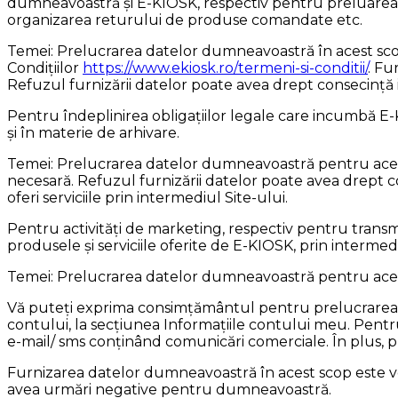
dumneavoastră şi E-KIOSK, respectiv pentru preluarea, 
organizarea returului de produse comandate etc.
Temei: Prelucrarea datelor dumneavoastră în acest scop
Condițiilor
https://www.ekiosk.ro/termeni-si-conditii/
. Fu
Refuzul furnizării datelor poate avea drept consecință 
Pentru îndeplinirea obligațiilor legale care incumbă E-KI
și în materie de arhivare.
Temei: Prelucrarea datelor dumneavoastră pentru acest
necesară. Refuzul furnizării datelor poate avea drept con
oferi serviciile prin intermediul Site-ului.
Pentru activități de marketing, respectiv pentru transm
produsele şi serviciile oferite de E-KIOSK, prin intermedi
Temei: Prelucrarea datelor dumneavoastră pentru acest
Vă puteți exprima consimțământul pentru prelucrarea da
contului, la secțiunea Informațiile contului meu. Pentr
e-mail/ sms conținând comunicări comerciale. În plus, p
Furnizarea datelor dumneavoastră în acest scop este v
avea urmări negative pentru dumneavoastră.