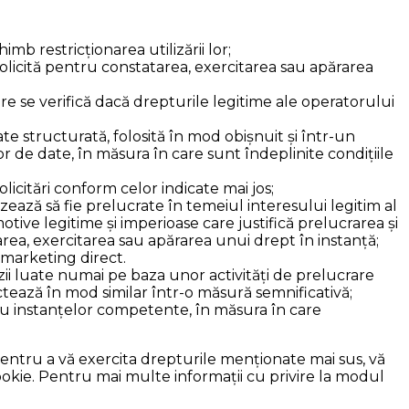
mb restricționarea utilizării lor;
solicită pentru constatarea, exercitarea sau apărarea
re se verifică dacă drepturile legitime ale operatorului
te structurată, folosită în mod obișnuit și într-un
or de date, în măsura în care sunt îndeplinite condițiile
licitări conform celor indicate mai jos;
zează să fie prelucrate în temeiul interesului legitim al
ive legitime și imperioase care justifică prelucrarea și
area, exercitarea sau apărarea unui drept în instanță;
e marketing direct.
zii luate numai pe baza unor activități de prelucrare
ctează în mod similar într-o măsură semnificativă;
au instanțelor competente, în măsura în care
pentru a vă exercita drepturile menționate mai sus, vă
ookie. Pentru mai multe informații cu privire la modul