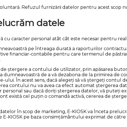
oluntară. Refuzul furnizării datelor pentru acest scop
elucrăm datele
 cu caracter personal atât cât este necesar pentru real
neavoastră pe întreaga durată a raporturilor contractuale
ative financiar-contabile pentru care termenul de păstrar
.
nea de ștergere a contului de utilizator, prin apăsarea bu
a dumneavoastră de a vă dezabona de la primirea de com
te-ului. În acest sens, dacă alegeți să vă ștergeți contul d
gerea contului nu va avea ca efect automat ștergerea da
r personal sau dacă doriți ștergerea datelor, vă puteți exe
l cont există cel puțin o comandă activă, cererea de șterg
datelor în scop de marketing, E-KIOSK va înceta preluc
te de E-KIOSK pe baza consimțământului exprimat de cătr