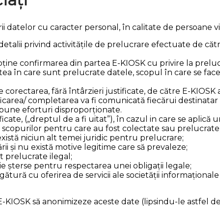
rii datelor cu caracter personal, în calitate de persoane 
detalii privind activitățile de prelucrare efectuate de c
bține confirmarea din partea E-KIOSK cu privire la preluc
ea în care sunt prelucrate datele, scopul în care se face 
e corectarea, fără întârzieri justificate, de către E-KIOSK
area/ completarea va fi comunicată fiecărui destinatar l
pune eforturi disproporționate.
ficate, („dreptul de a fi uitat”), în cazul in care se aplic
scopurilor pentru care au fost colectate sau prelucrate
xistă niciun alt temei juridic pentru prelucrare;
ii și nu există motive legitime care să prevaleze;
t prelucrate ilegal;
e șterse pentru respectarea unei obligații legale;
gătură cu oferirea de servicii ale societății informaționa
r, E-KIOSK să anonimizeze aceste date (lipsindu-le astfel d