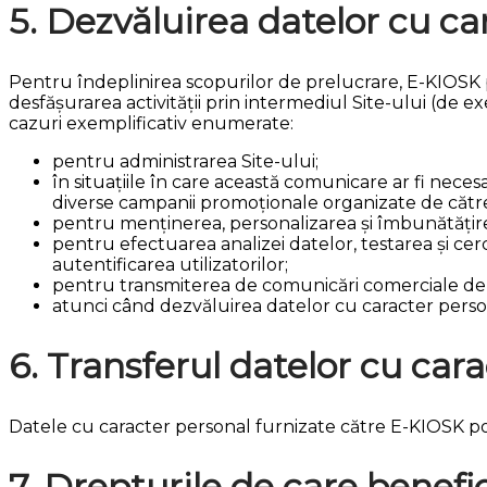
5. Dezvăluirea datelor cu ca
Pentru îndeplinirea scopurilor de prelucrare, E-KIOSK 
desfășurarea activității prin intermediul Site-ului (de ex
cazuri exemplificativ enumerate:
pentru administrarea Site-ului;
în situațiile în care această comunicare ar fi necesa
diverse campanii promoționale organizate de către
pentru menținerea, personalizarea și îmbunătățirea S
pentru efectuarea analizei datelor, testarea și cerc
autentificarea utilizatorilor;
pentru transmiterea de comunicări comerciale de ma
atunci când dezvăluirea datelor cu caracter perso
6. Transferul datelor cu car
Datele cu caracter personal furnizate către E-KIOSK pot
7. Drepturile de care benefic