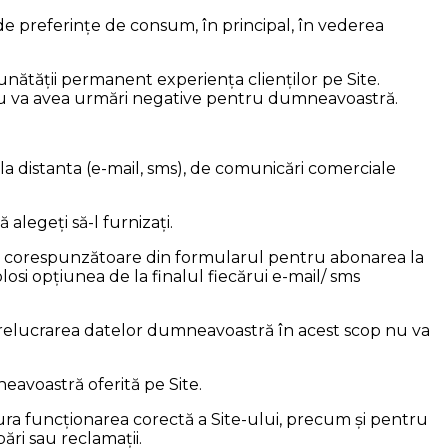
i de preferințe de consum, în principal, în vederea
nătății permanent experiența clienților pe Site.
 nu va avea urmări negative pentru dumneavoastră.
a distanta (e-mail, sms), de comunicări comerciale
legeți să-l furnizați.
ei corespunzătoare din formularul pentru abonarea la
si opțiunea de la finalul fiecărui e-mail/ sms
relucrarea datelor dumneavoastră în acest scop nu va
eavoastră oferită pe Site.
ura funcționarea corectă a Site-ului, precum și pentru
ări sau reclamații.