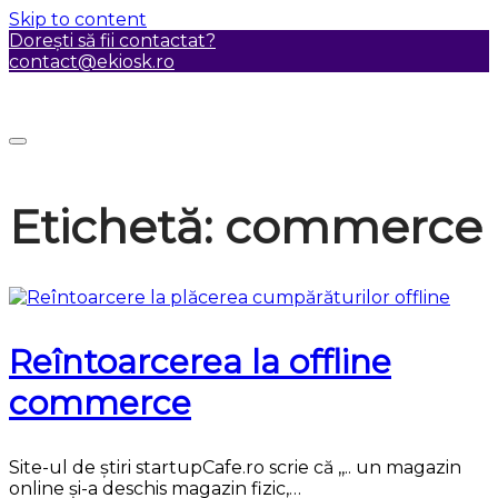
Skip to content
Dorești să fii contactat?
contact@ekiosk.ro
Etichetă:
commerce
Reîntoarcerea la offline
commerce
Site-ul de știri startupCafe.ro scrie că ,,.. un magazin
online și-a deschis magazin fizic,…