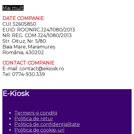
Mai mult
DATE COMPANIE
CUI 32605850
EUID: ROONRC.J24/1080/2013
NR. REG. COM J24/1080/2013
Str. Oituz, Nr. 5/80
Baia Mare, Maramureș
România, 430202
CONTACT COMPANIE
E-mail: contact@ekiosk.ro
Tel: 0774-930.339
E-Kiosk
Termeni și condiții
Politica de retur
Politică de confidențialitate
Politica de cookie-uri